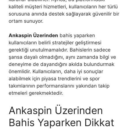
kaliteli müşteri hizmetleri, kullanıcıların her türlü
sorusuna anında destek sağlayarak güvenilir bir
ortam sunuyor.
Ankaspin Üzerinden
bahis yaparken
kullanıcıların belirli stratejiler geliştirmesi
gerektiği unutulmamalıdır. Bahislerin sadece
şansa dayalı olmadığını, aynı zamanda bilgi ve
deneyime de dayandığını akılda bulundurmak
önemlidir. Kullanıcıların, daha iyi sonuçlar
alabilmek için piyasa trendlerini ve spor
takımlarının performanslarını yakından takip
etmeleri gerekmektedir.
Ankaspin Üzerinden
Bahis Yaparken Dikkat