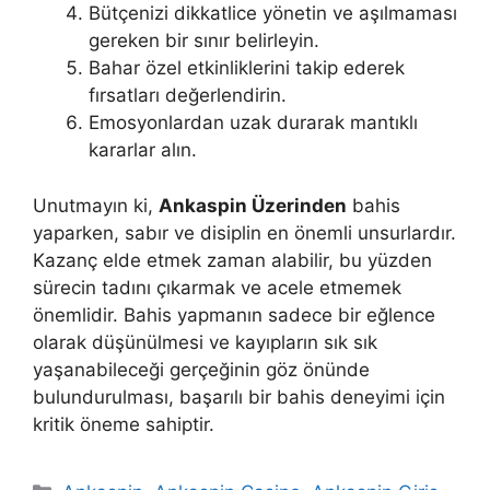
Bütçenizi dikkatlice yönetin ve aşılmaması
gereken bir sınır belirleyin.
Bahar özel etkinliklerini takip ederek
fırsatları değerlendirin.
Emosyonlardan uzak durarak mantıklı
kararlar alın.
Unutmayın ki,
Ankaspin Üzerinden
bahis
yaparken, sabır ve disiplin en önemli unsurlardır.
Kazanç elde etmek zaman alabilir, bu yüzden
sürecin tadını çıkarmak ve acele etmemek
önemlidir. Bahis yapmanın sadece bir eğlence
olarak düşünülmesi ve kayıpların sık sık
yaşanabileceği gerçeğinin göz önünde
bulundurulması, başarılı bir bahis deneyimi için
kritik öneme sahiptir.
Kategoriler