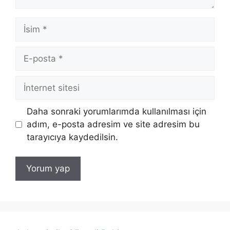
İsim
E-
posta
İnternet
sitesi
Daha sonraki yorumlarımda kullanılması için
adım, e-posta adresim ve site adresim bu
tarayıcıya kaydedilsin.