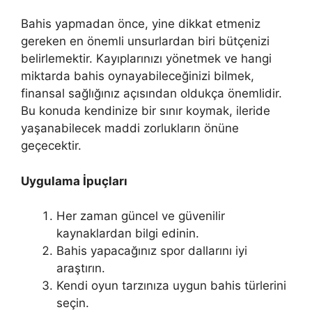
Bahis yapmadan önce, yine dikkat etmeniz
gereken en önemli unsurlardan biri bütçenizi
belirlemektir. Kayıplarınızı yönetmek ve hangi
miktarda bahis oynayabileceğinizi bilmek,
finansal sağlığınız açısından oldukça önemlidir.
Bu konuda kendinize bir sınır koymak, ileride
yaşanabilecek maddi zorlukların önüne
geçecektir.
Uygulama İpuçları
Her zaman güncel ve güvenilir
kaynaklardan bilgi edinin.
Bahis yapacağınız spor dallarını iyi
araştırın.
Kendi oyun tarzınıza uygun bahis türlerini
seçin.