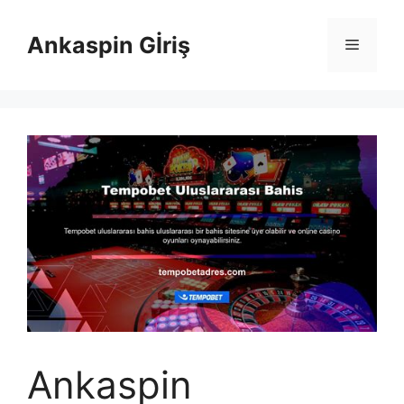
İçeriğe
atla
Ankaspin Gİriş
Menü
Ankaspin