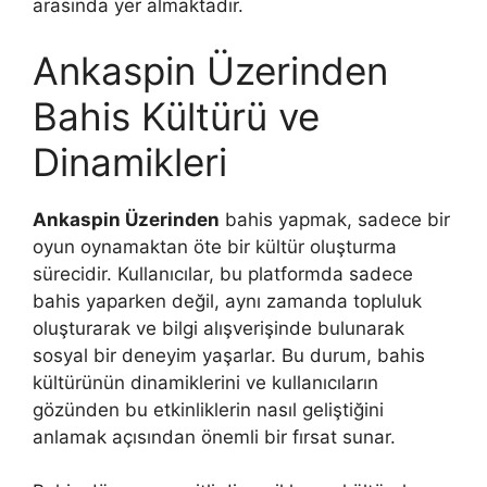
arasında yer almaktadır.
Ankaspin Üzerinden
Bahis Kültürü ve
Dinamikleri
Ankaspin Üzerinden
bahis yapmak, sadece bir
oyun oynamaktan öte bir kültür oluşturma
sürecidir. Kullanıcılar, bu platformda sadece
bahis yaparken değil, aynı zamanda topluluk
oluşturarak ve bilgi alışverişinde bulunarak
sosyal bir deneyim yaşarlar. Bu durum, bahis
kültürünün dinamiklerini ve kullanıcıların
gözünden bu etkinliklerin nasıl geliştiğini
anlamak açısından önemli bir fırsat sunar.