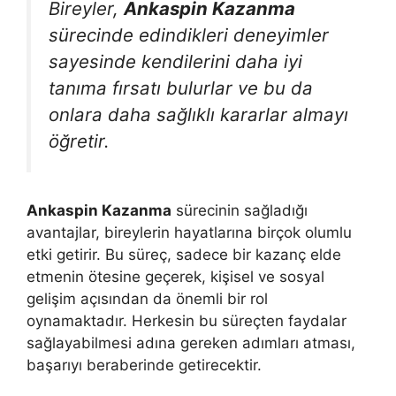
Bireyler,
Ankaspin Kazanma
sürecinde edindikleri deneyimler
sayesinde kendilerini daha iyi
tanıma fırsatı bulurlar ve bu da
onlara daha sağlıklı kararlar almayı
öğretir.
Ankaspin Kazanma
sürecinin sağladığı
avantajlar, bireylerin hayatlarına birçok olumlu
etki getirir. Bu süreç, sadece bir kazanç elde
etmenin ötesine geçerek, kişisel ve sosyal
gelişim açısından da önemli bir rol
oynamaktadır. Herkesin bu süreçten faydalar
sağlayabilmesi adına gereken adımları atması,
başarıyı beraberinde getirecektir.