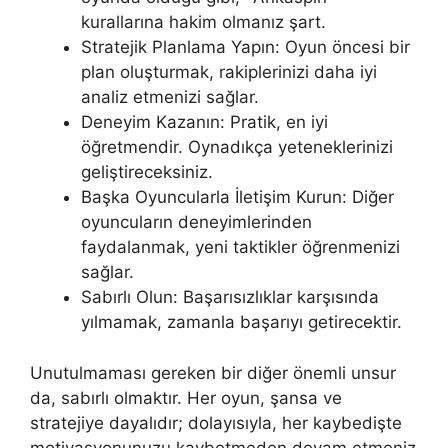
kurallarına hakim olmanız şart.
Stratejik Planlama Yapın: Oyun öncesi bir
plan oluşturmak, rakiplerinizi daha iyi
analiz etmenizi sağlar.
Deneyim Kazanın: Pratik, en iyi
öğretmendir. Oynadıkça yeteneklerinizi
geliştireceksiniz.
Başka Oyuncularla İletişim Kurun: Diğer
oyuncuların deneyimlerinden
faydalanmak, yeni taktikler öğrenmenizi
sağlar.
Sabırlı Olun: Başarısızlıklar karşısında
yılmamak, zamanla başarıyı getirecektir.
Unutulmaması gereken bir diğer önemli unsur
da, sabırlı olmaktır. Her oyun, şansa ve
stratejiye dayalıdır; dolayısıyla, her kaybedişte
motivasyonunuzu kaybetmeden devam etmeniz