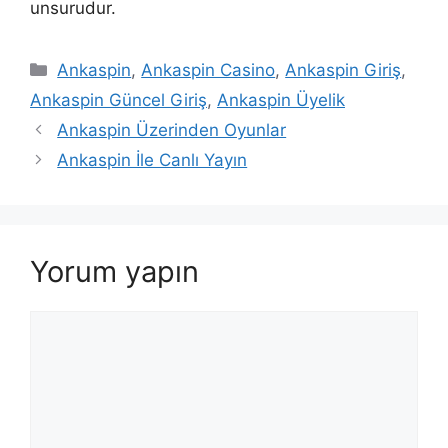
unsurudur.
Kategoriler
Ankaspin
,
Ankaspin Casino
,
Ankaspin Giriş
,
Ankaspin Güncel Giriş
,
Ankaspin Üyelik
Ankaspin Üzerinden Oyunlar
Ankaspin İle Canlı Yayın
Yorum yapın
Yorum