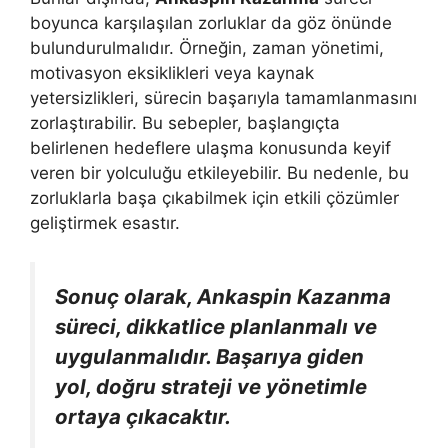
boyunca karşılaşılan zorluklar da göz önünde
bulundurulmalıdır. Örneğin, zaman yönetimi,
motivasyon eksiklikleri veya kaynak
yetersizlikleri, sürecin başarıyla tamamlanmasını
zorlaştırabilir. Bu sebepler, başlangıçta
belirlenen hedeflere ulaşma konusunda keyif
veren bir yolculuğu etkileyebilir. Bu nedenle, bu
zorluklarla başa çıkabilmek için etkili çözümler
geliştirmek esastır.
Sonuç olarak, Ankaspin Kazanma
süreci, dikkatlice planlanmalı ve
uygulanmalıdır. Başarıya giden
yol, doğru strateji ve yönetimle
ortaya çıkacaktır.