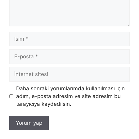
İsim
E-
posta
İnternet
sitesi
Daha sonraki yorumlarımda kullanılması için
adım, e-posta adresim ve site adresim bu
tarayıcıya kaydedilsin.