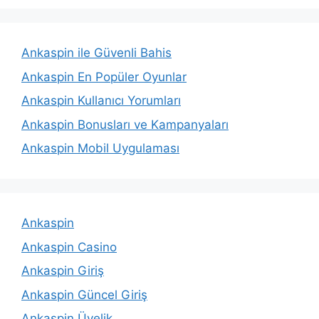
Ankaspin ile Güvenli Bahis
Ankaspin En Popüler Oyunlar
Ankaspin Kullanıcı Yorumları
Ankaspin Bonusları ve Kampanyaları
Ankaspin Mobil Uygulaması
Ankaspin
Ankaspin Casino
Ankaspin Giriş
Ankaspin Güncel Giriş
Ankaspin Üyelik