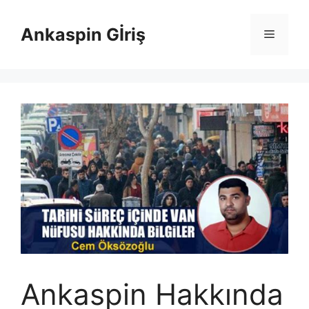
İçeriğe
atla
Ankaspin Gİriş
Menü
Ankaspin Hakkında