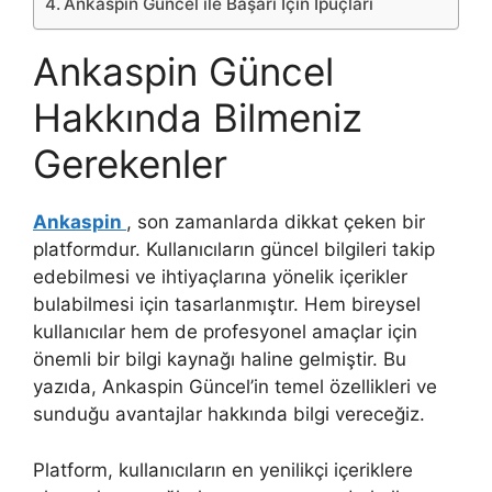
Ankaspin Güncel ile Başarı İçin İpuçları
Ankaspin Güncel
Hakkında Bilmeniz
Gerekenler
Ankaspin
, son zamanlarda dikkat çeken bir
platformdur. Kullanıcıların güncel bilgileri takip
edebilmesi ve ihtiyaçlarına yönelik içerikler
bulabilmesi için tasarlanmıştır. Hem bireysel
kullanıcılar hem de profesyonel amaçlar için
önemli bir bilgi kaynağı haline gelmiştir. Bu
yazıda, Ankaspin Güncel’in temel özellikleri ve
sunduğu avantajlar hakkında bilgi vereceğiz.
Platform, kullanıcıların en yenilikçi içeriklere