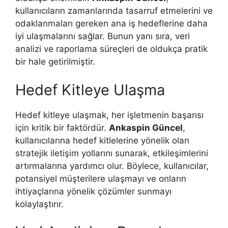
kullanıcıların zamanlarında tasarruf etmelerini ve
odaklanmaları gereken ana iş hedeflerine daha
iyi ulaşmalarını sağlar. Bunun yanı sıra, veri
analizi ve raporlama süreçleri de oldukça pratik
bir hale getirilmiştir.
Hedef Kitleye Ulaşma
Hedef kitleye ulaşmak, her işletmenin başarısı
için kritik bir faktördür.
Ankaspin Güncel
,
kullanıcılarına hedef kitlelerine yönelik olan
stratejik iletişim yollarını sunarak, etkileşimlerini
artırmalarına yardımcı olur. Böylece, kullanıcılar,
potansiyel müşterilere ulaşmayı ve onların
ihtiyaçlarına yönelik çözümler sunmayı
kolaylaştırır.