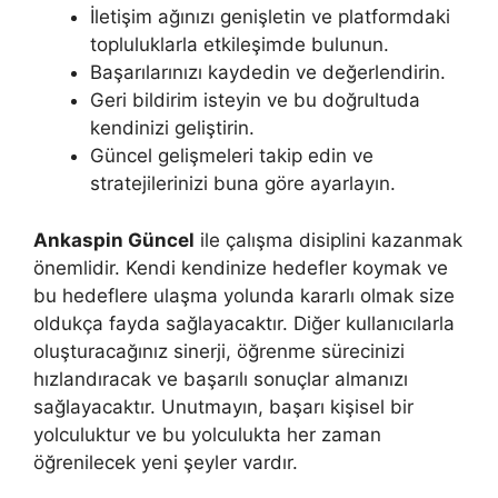
İletişim ağınızı genişletin ve platformdaki
topluluklarla etkileşimde bulunun.
Başarılarınızı kaydedin ve değerlendirin.
Geri bildirim isteyin ve bu doğrultuda
kendinizi geliştirin.
Güncel gelişmeleri takip edin ve
stratejilerinizi buna göre ayarlayın.
Ankaspin Güncel
ile çalışma disiplini kazanmak
önemlidir. Kendi kendinize hedefler koymak ve
bu hedeflere ulaşma yolunda kararlı olmak size
oldukça fayda sağlayacaktır. Diğer kullanıcılarla
oluşturacağınız sinerji, öğrenme sürecinizi
hızlandıracak ve başarılı sonuçlar almanızı
sağlayacaktır. Unutmayın, başarı kişisel bir
yolculuktur ve bu yolculukta her zaman
öğrenilecek yeni şeyler vardır.